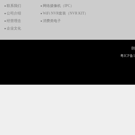
联系我们
网络摄像机（IPC）
公司介绍
WiFi NVR套装（NVR KIT）
经营理念
消费类电子
企业文化
朗
粤ICP备1