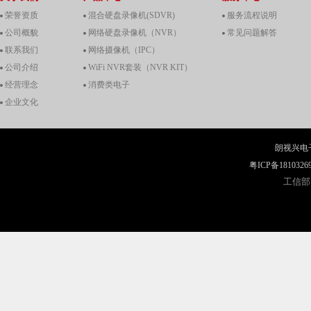
荣誉资质
混合硬盘录像机(SDVR)
服务流程说明
公司概貌
网络硬盘录像机（NVR）
常见问题解答
联系我们
网络摄像机（IPC）
公司介绍
WiFi NVR套装（NVR KIT）
经营理念
消费类电子
企业文化
朗视兴电
粤ICP备1810326
工信部