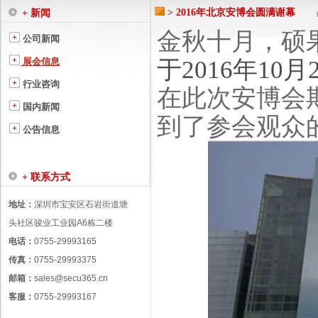
> 2016年北京安博会圆满谢幕
+ 新闻
金秋十月，硕
公司新闻
于2016年10月
展会信息
行业咨询
在此次安博会
国内新闻
到了参会观
众
公告信息
+ 联系方式
地址：
深圳市宝安区石岩街道塘
头社区骏业工业园A6栋二楼
电话：
0755-29993165
传真：
0755-29993375
邮箱：
sales@secu365.cn
客服：
0755-29993167