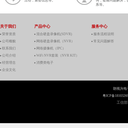
活动，展会信息等。
询，疑难问题解决，
系等。
关于我们
产品中心
服务中心
荣誉资质
混合硬盘录像机(SDVR)
服务流程说明
公司概貌
网络硬盘录像机（NVR）
常见问题解答
联系我们
网络摄像机（IPC）
公司介绍
WiFi NVR套装（NVR KIT）
经营理念
消费类电子
企业文化
朗视兴电
粤ICP备1810326
工信部